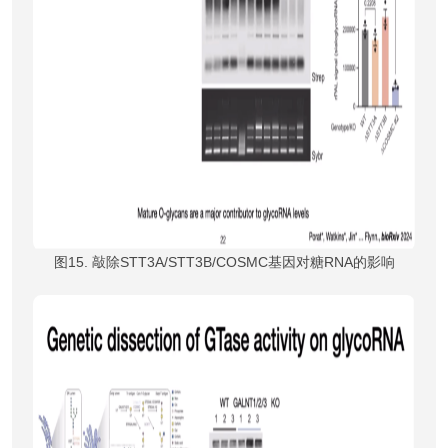
图15. 敲除STT3A/STT3B/COSMC基因对糖RNA的影响