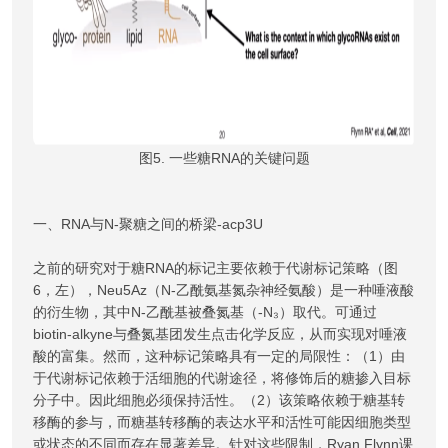
图5. 一些糖RNA的关键问题
一、RNA与N-聚糖之间的桥梁-acp3U
之前的研究对于糖RNA的标记主要依赖于代谢标记策略（图
6，左），Neu5Az（N-乙酰氨基氮杂神经氨酸）是一种唾液酸
的衍生物，其中N-乙酰基被叠氮基（-N₃）取代。可通过
biotin-alkyne与叠氮基团发生点击化学反应，从而实现对唾液
酸的富集。然而，这种标记策略具有一定的局限性：（1）由
于代谢标记依赖于活细胞的代谢途径，将修饰后的糖掺入目标
分子中。因此细胞必须保持活性。（2）该策略依赖于糖基转
移酶的参与，而糖基转移酶的表达水平和活性可能因细胞类型
或状态的不同而存在显著差异。针对这些限制，Ryan Flynn课