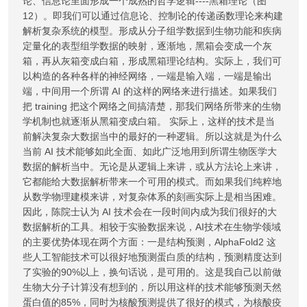
论、信息论里面形成一个成熟的哲学逻辑----黑箱理论（图
12）。即我们可以通过信息论、控制论的传递函数理论来构建
解析复杂系统的模型。形成从分子组学数据到生物功能和疾病
定量化的表型组学数据的映射，逐渐地，黑箱会变成一个灰
箱，再从灰箱变成白箱，形成黑箱理论结构。实际上，我们可
以构造的各种各样的神经网络，一端是输入端，一端是输出
端，中间用一个所谓 AI 的这样的网络来进行描述。如果我们
把 training 把这个网络之间搞清楚，那我们网络所带来的生物
学机制也就逐渐从黑箱变成白箱。 实际上，这样的技术是当
前解决复杂大数据当中的最好的一种逻辑。所以这就是为什么
当前 AI 技术能够如此全面、如此广泛地用到所谓生物医学大
数据的解析当中。无论是从逻辑上来讲，或从方法论上来讲，
它都能给大数据解析带来一个可用的模式。而如果我们纯粹地
从数学物理建模来讲，对复杂体系的刻画实际上是相当困难。
因此，陈院士认为 AI 技术会在一段时间内成为我们很好的大
数据解析的工具。相较于实验数据来说，AI技术在生物学领域
的主要优势体现在两个方面：一是结构预测，AlphaFold2 这
些人工智能技术可以很好地预测蛋白质的结构，预测精度达到
了实验的90%以上，换句话说，是可用的。这是我自己以前做
生物大分子计算没有想到的，所以用这样的技术能够预测天然
蛋白值的85%，同时为核酸预测提供了很好的模式，为核酸疫