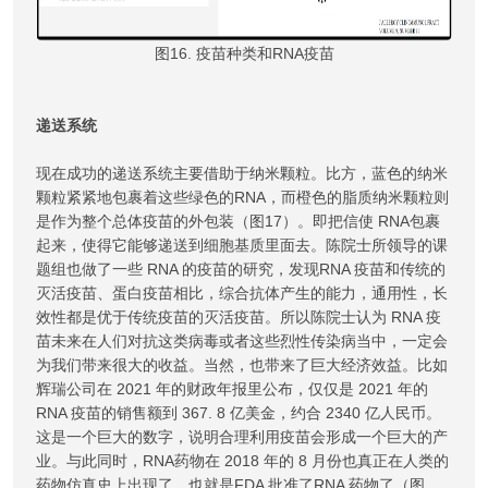
图16. 疫苗种类和RNA疫苗
递送系统
现在成功的递送系统主要借助于纳米颗粒。比方，蓝色的纳米
颗粒紧紧地包裹着这些绿色的RNA，而橙色的脂质纳米颗粒则
是作为整个总体疫苗的外包装（图17）。即把信使 RNA包裹
起来，使得它能够递送到细胞基质里面去。陈院士所领导的课
题组也做了一些 RNA 的疫苗的研究，发现RNA 疫苗和传统的
灭活疫苗、蛋白疫苗相比，综合抗体产生的能力，通用性，长
效性都是优于传统疫苗的灭活疫苗。所以陈院士认为 RNA 疫
苗未来在人们对抗这类病毒或者这些烈性传染病当中，一定会
为我们带来很大的收益。当然，也带来了巨大经济效益。比如
辉瑞公司在 2021 年的财政年报里公布，仅仅是 2021 年的
RNA 疫苗的销售额到 367. 8 亿美金，约合 2340 亿人民币。
这是一个巨大的数字，说明合理利用疫苗会形成一个巨大的产
业。与此同时，RNA药物在 2018 年的 8 月份也真正在人类的
药物仿真史上出现了，也就是FDA 批准了RNA 药物了（图