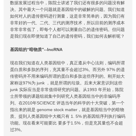
数据发展过程当中，陈院士讲述了我们还有很多的问题没有解
决。其中最大一个问题就是基因组中的破解的问题。我们知道
如何对人的遗传密码进行测量，这是非常简单的，因为我们有
非常好的一代、二代、三代的测序技术，所以目前的测序成本
非常非常低了，即每个人都可以测量自己的遗传密码。但问题
是我们现在即便知道了自己的遗传密码，我们如何去解析呢？
基因组的“暗物质”--lncRNA
现在我们知道在人类基因组中，真正遵从中心法则，编码所谓
蛋白质和多肽的序列，充其量不会超过3%。而另外 97% 的遗
传密码并不用来编码所谓的蛋白和多肽这些序列的。刚开始大
家称这97%为 junk ，就是所谓的垃圾。后来大家意识到这些
junk 实际应当是非常值得研究的问题。从1993 年开始，陈院
士所带领的课题组就集中到研究人类基因组当中的非编码序
列。在2010年SCIENCE 评选当年的科学的十大突破，第一个
指出来的就是 genome stock matter，就是基因组当中的暗物
质。提到人类基因组中大概只有 1. 5% 的基因组序列执行编码
功能。现在看来可能要比 要多于1.5%，但是充其量也不会超
过3%。